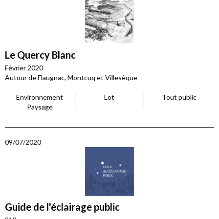
Le Quercy Blanc
Février 2020
Autour de Flaugnac, Montcuq et Villesèque
Environnement
Lot
Tout public
Paysage
09/07/2020
Guide de l'éclairage public