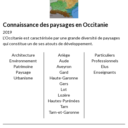
Connaissance des paysages en Occitanie
2019
L'Occitanie est caractérisée par une grande diversité de paysages
qui constitue un de ses atouts de développement.
Architecture
Ariège
Particuliers
Environnement
Aude
Professionnels
Patrimoine
Aveyron
Elus
Paysage
Gard
Enseignants
Urbanisme
Haute-Garonne
Gers
Lot
Lozère
Hautes-Pyrénées
Tarn
Tarn-et-Garonne