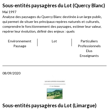
Sous-entités paysagères du Lot (Quercy Blanc)
Mai 1997
Analyse des paysages du Quercy Blanc destinée à un large public,
qui permet de situer les principaux repères naturels et culturels,
comprendre le fonctionnement des paysages, estimer leur valeur,
repérer leur évolution, définir des enjeux : quels
Environnement
Lot
Particuliers
Paysage
Professionnels
Elus
Enseignants
08/09/2020
Sous-entités paysagères du Lot (Limargue)