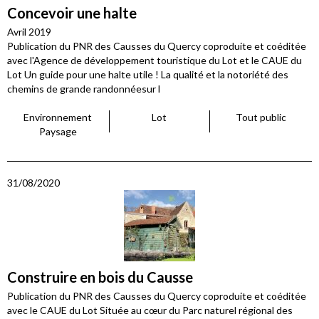
Concevoir une halte
Avril 2019
Publication du PNR des Causses du Quercy coproduite et coéditée
avec l'Agence de développement touristique du Lot et le CAUE du
Lot Un guide pour une halte utile ! La qualité et la notoriété des
chemins de grande randonnéesur l
Environnement
Lot
Tout public
Paysage
31/08/2020
Construire en bois du Causse
Publication du PNR des Causses du Quercy coproduite et coéditée
avec le CAUE du Lot Située au cœur du Parc naturel régional des