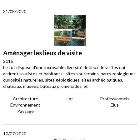
31/08/2020
Aménager les lieux de visite
2016
Le Lot dispose d’une incroyable diversité de lieux de visites qui
attirent touristes et habitants : sites souterrains, parcs zoologiques,
curiosités naturelles, sites géologiques, sites archéologiques,
châteaux, musées, bateaux promenades, et
Architecture
Lot
Professionnels
Environnement
Elus
Paysage
10/07/2020