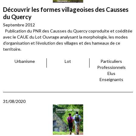
Découvrir les formes villageoises des Causses
du Quercy
Septembre 2012
Publication du PNR des Causses du Quercy coproduite et coéditée
avec le CAUE du Lot Ouvrage analysant la morphologie, les modes
d’organisation et l’évolution des villages et des hameaux de ce
territoire.
Urbanisme
Lot
Particuliers
Professionnels
Elus
Enseignants
31/08/2020