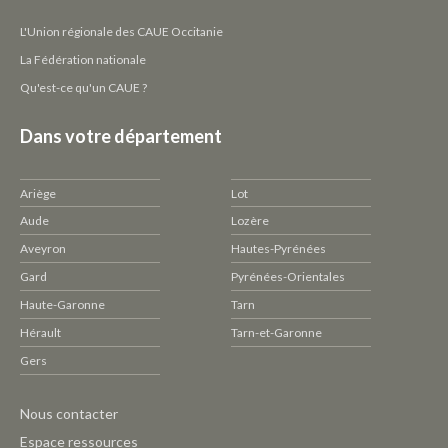
L'Union régionale des CAUE Occitanie
La Fédération nationale
Qu'est-ce qu'un CAUE ?
Dans votre département
Ariège
Lot
Aude
Lozère
Aveyron
Hautes-Pyrénées
Gard
Pyrénées-Orientales
Haute-Garonne
Tarn
Hérault
Tarn-et-Garonne
Gers
Pied
Nous contacter
de
Espace ressources