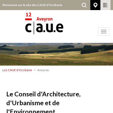
Aller
Bienvenue sur le site des CAUE d'Occitanie
Aveyro
au
contenu
principal
Toggl
navig
Aveyron
Les CAUE d'Occitanie
Aveyron
Contenu
Le Conseil d'Architecture,
d'Urbanisme et de
l'Environnement