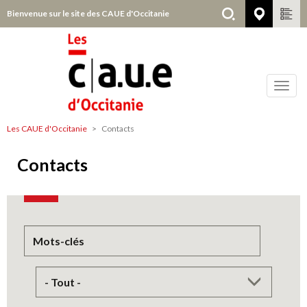
Aller
Bienvenue sur le site des CAUE d'Occitanie
Choisir
au
contenu
principal
Toggl
navig
Les CAUE d'Occitanie
Contacts
Contacts