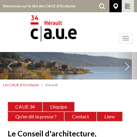
Aller
Bienvenue sur le site des CAUE d'Occitanie
Hérault
au
contenu
principal
Toggl
navig
Précédent
Sui
Hérault
Les CAUE d'Occitanie
Hérault
Contenu
CAUE 34
L'équipe
Qu'en dit la presse ?
Contact
Liens
Le Conseil d'architecture,