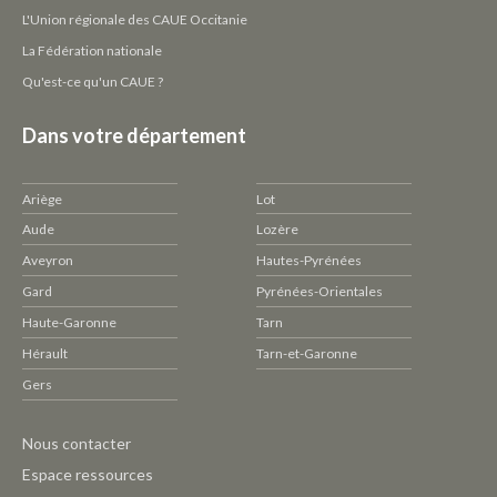
L'Union régionale des CAUE Occitanie
La Fédération nationale
Qu'est-ce qu'un CAUE ?
Dans votre département
Ariège
Lot
Aude
Lozère
Aveyron
Hautes-Pyrénées
Gard
Pyrénées-Orientales
Haute-Garonne
Tarn
Hérault
Tarn-et-Garonne
Gers
Pied
Nous contacter
de
Espace ressources
page