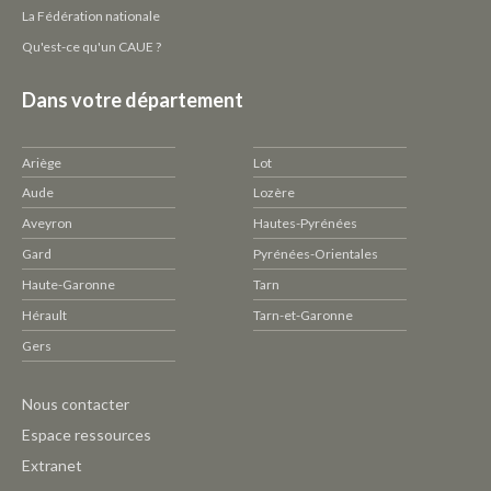
La Fédération nationale
Qu'est-ce qu'un CAUE ?
Dans votre département
Ariège
Lot
Aude
Lozère
Aveyron
Hautes-Pyrénées
Gard
Pyrénées-Orientales
Haute-Garonne
Tarn
Hérault
Tarn-et-Garonne
Gers
Pied
Nous contacter
de
Espace ressources
page
Extranet
CAUE