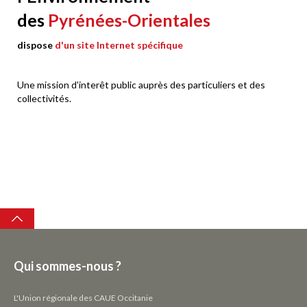
des
Pyrénées-Orientales
dispose
d'un site Internet spécifique
Une mission d'interêt public auprès des particuliers et des
collectivités.
Top
Qui sommes-nous ?
L'Union régionale des CAUE Occitanie