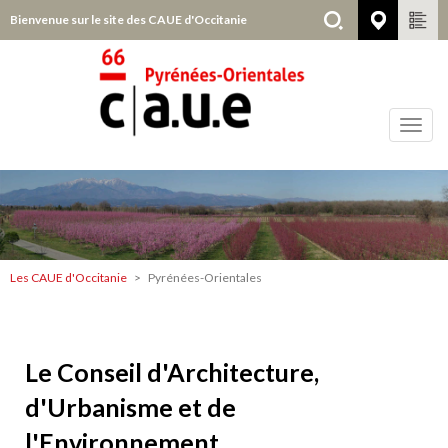
Aller
Bienvenue sur le site des CAUE d'Occitanie
Pyrénée
au
contenu
principal
Toggl
navig
Pyrénées-
Orientales
Les CAUE d'Occitanie
Pyrénées-Orientales
Contenu
Le Conseil d'Architecture,
d'Urbanisme et de
l'Environnement