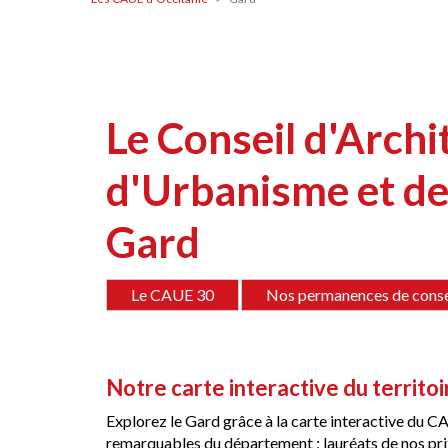
Contenu
Le Conseil d'Archi
d'Urbanisme et de
Gard
Le CAUE 30
Nos permanences de consei
Notre carte interactive du territoir
Explorez le Gard grâce à la carte interactive du CAU
remarquables du département : lauréats de nos prix