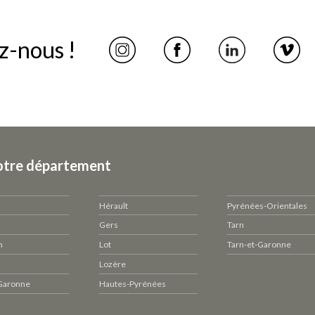
z-nous !
otre département
Hérault
Pyrénées-Orientales
Gers
Tarn
n
Lot
Tarn-et-Garonne
Lozère
Garonne
Hautes-Pyrénées