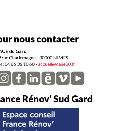
e
our nous contacter
tact
AUE du Gard
9 rue Charlemagne - 30000 NIMES
l : 04 66 36 10 60 -
accueil@caue30.fr
rance Rénov' Sud Gard