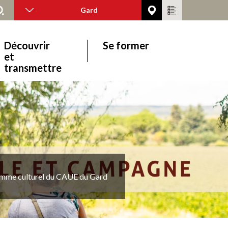
Gard
Découvrir
Se former
et
transmettre
mme culturel du CAUE du Gard