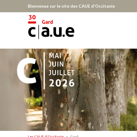
Aller
Bienvenue sur le site des CAUE d'Occitanie
au
contenu
principal
Gard
Les CAUE d'Occitanie
Gard