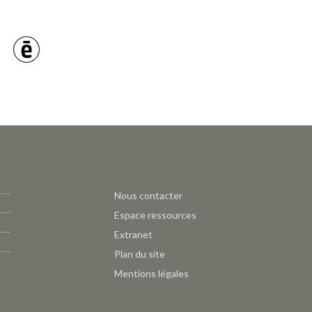
Pied
Nous contacter
de
Espace ressources
page
Extranet
CAUE
Plan du site
-
Mentions légales
Outils