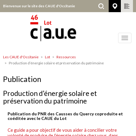
Aller
Bienvenue sur le site des CAUE d'Occitanie
Lot
au
contenu
principal
Toggl
navig
Les CAUE d'Occitanie
Lot
Ressources
Lot
Production d’énergie solaire et préservation du patrimoine
Publication
Production d’énergie solaire et
préservation du patrimoine
P
ublication du PNR des Causses du Quercy coproduite et
coéditée avec le CAUE du Lot
Ce guide a pour objectif de vous aider à concilier votre
volonté de produire de l’énergie solaire chez vous, dans