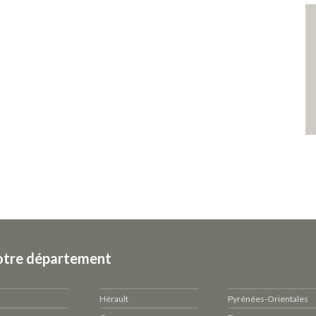
otre département
Hérault
Pyrénées-Orientales