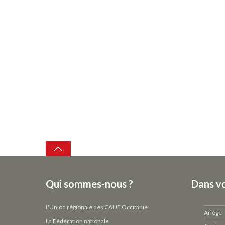
Top
Qui sommes-nous ?
Dans v
L'Union régionale des CAUE Occitanie
Ariège
La Fédération nationale