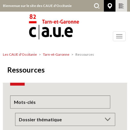
Aller
Bienvenue sur le site des CAUE d'Occitanie
Tarn-e
au
contenu
principal
Toggl
navig
Les CAUE d'Occitanie
Tarn-et-Garonne
Ressources
Tarn-
et-
Ressources
Garonne