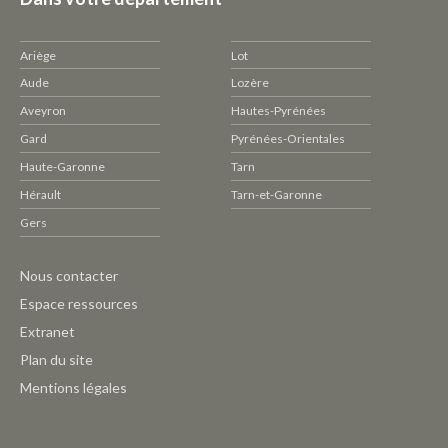
Ariège
Lot
Aude
Lozère
Aveyron
Hautes-Pyrénées
Gard
Pyrénées-Orientales
Haute-Garonne
Tarn
Hérault
Tarn-et-Garonne
Gers
Pied
Nous contacter
de
Espace ressources
page
Extranet
CAUE
Plan du site
-
Mentions légales
Outils