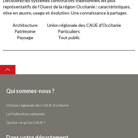
Découvrez les systèmes constructifs traditionnels les plus
représentatifs de l'Ouest de la région Occitanie : caractéristiques,
mise en œuvre, usage et évolution. Une connaissance à partager.
Architecture
Union régionale des CAUE d'Occitanie
Patrimoine
Particuliers
Paysage
Tout public
Top
Qui sommes-nous ?
L'Union régionale des CAUE Occitanie
La Fédération nationale
Qu'est-ce qu'un CAUE ?
Dans votre département