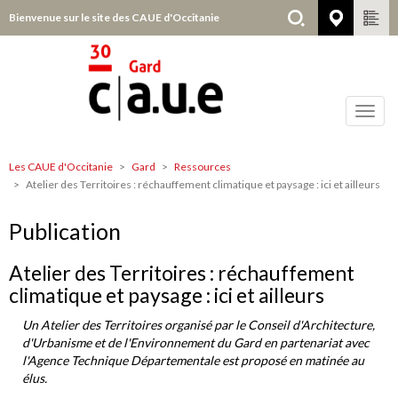
Aller
Bienvenue sur le site des CAUE d'Occitanie
Gard
au
contenu
principal
Toggl
navig
Les CAUE d'Occitanie
Gard
Ressources
Gard
Atelier des Territoires : réchauffement climatique et paysage : ici et ailleurs
Publication
Atelier des Territoires : réchauffement
climatique et paysage : ici et ailleurs
Un Atelier des Territoires organisé par le Conseil d'Architecture,
d'Urbanisme et de l'Environnement du Gard en partenariat avec
l'Agence Technique Départementale est proposé en matinée au
élus.