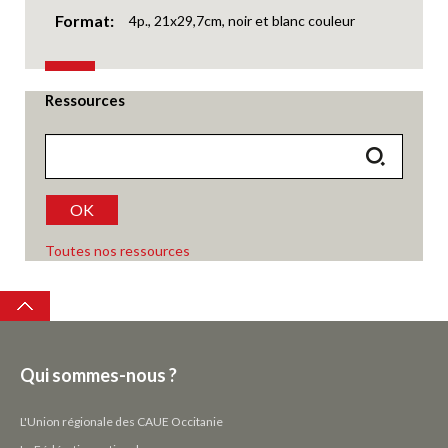
Format
4p., 21x29,7cm, noir et blanc couleur
Ressources
OK
Toutes nos ressources
Top
Qui sommes-nous ?
L'Union régionale des CAUE Occitanie