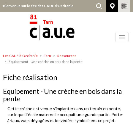
Aller
Bienvenue sur le site des CAUE d'Occitanie
Tarn
au
contenu
principal
Toggl
navig
Les CAUE d'Occitanie
Tarn
Ressources
Tarn
Equipement - Une crèche en bois dans la pente
Fiche réalisation
Equipement - Une crèche en bois dans la
pente
Cette crèche est venue s'implanter dans un terrain en pente,
sur lequel l'école maternelle occupait une grande partie. Porte-
à-faux, vues dégagées et belvédère symbolisent ce projet.