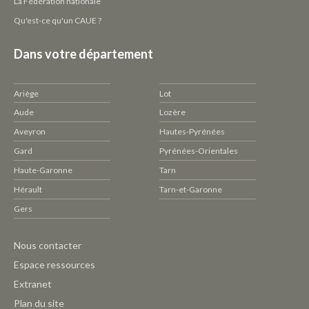
La Fédération nationale
Qu'est-ce qu'un CAUE ?
Dans votre département
Ariège
Lot
Aude
Lozère
Aveyron
Hautes-Pyrénées
Gard
Pyrénées-Orientales
Haute-Garonne
Tarn
Hérault
Tarn-et-Garonne
Gers
Pied
Nous contacter
de
Espace ressources
page
Extranet
CAUE
Plan du site