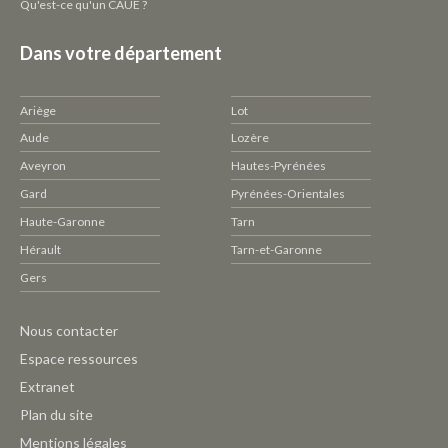
Qu'est-ce qu'un CAUE ?
Dans votre département
Ariège
Lot
Aude
Lozère
Aveyron
Hautes-Pyrénées
Gard
Pyrénées-Orientales
Haute-Garonne
Tarn
Hérault
Tarn-et-Garonne
Gers
Pied
Nous contacter
de
Espace ressources
page
Extranet
CAUE
Plan du site
-
Mentions légales