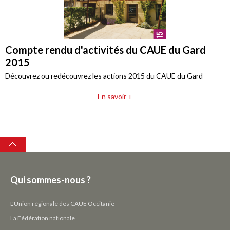
Compte rendu d'activités du CAUE du Gard
2015
Découvrez ou redécouvrez les actions 2015 du CAUE du Gard
En savoir +
Top
Qui sommes-nous ?
L'Union régionale des CAUE Occitanie
La Fédération nationale