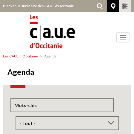
Aller
Bienvenue sur le site des CAUE d'Occitanie
Choisir
au
contenu
principal
Toggl
navig
Les CAUE d'Occitanie
Agenda
Agenda