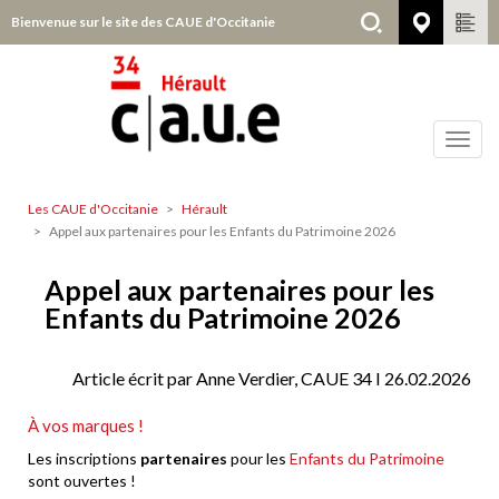
Aller
Bienvenue sur le site des CAUE d'Occitanie
Hérault
au
contenu
principal
Toggl
navig
Les CAUE d'Occitanie
Hérault
Hérault
Appel aux partenaires pour les Enfants du Patrimoine 2026
Appel aux partenaires pour les
Enfants du Patrimoine 2026
Article écrit par Anne Verdier, CAUE 34 I 26.02.2026
À vos marques !
Les inscriptions
partenaires
pour les
Enfants du Patrimoine
sont ouvertes !