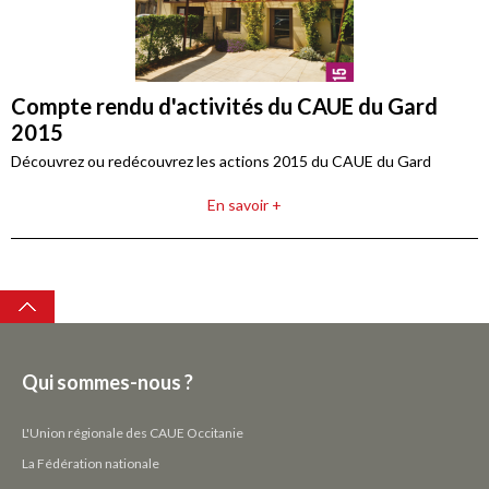
Compte rendu d'activités du CAUE du Gard
2015
Découvrez ou redécouvrez les actions 2015 du CAUE du Gard
En savoir +
Top
Qui sommes-nous ?
L'Union régionale des CAUE Occitanie
La Fédération nationale