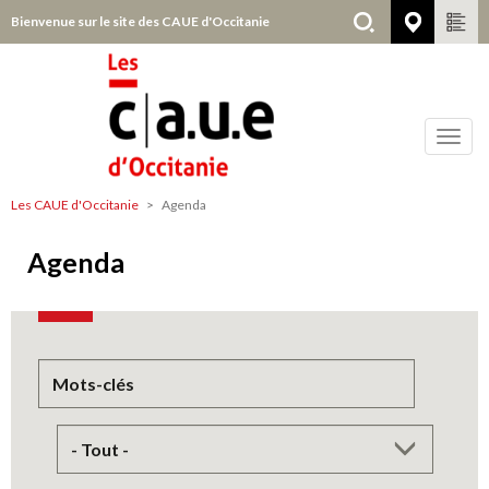
Aller
Bienvenue sur le site des CAUE d'Occitanie
Choisir
au
contenu
principal
Toggl
navig
Les CAUE d'Occitanie
Agenda
Agenda