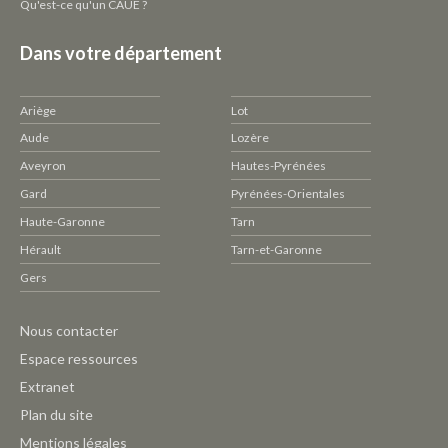
Qu'est-ce qu'un CAUE ?
Dans votre département
Ariège
Lot
Aude
Lozère
Aveyron
Hautes-Pyrénées
Gard
Pyrénées-Orientales
Haute-Garonne
Tarn
Hérault
Tarn-et-Garonne
Gers
Pied
Nous contacter
de
Espace ressources
page
Extranet
CAUE
Plan du site
-
Mentions légales