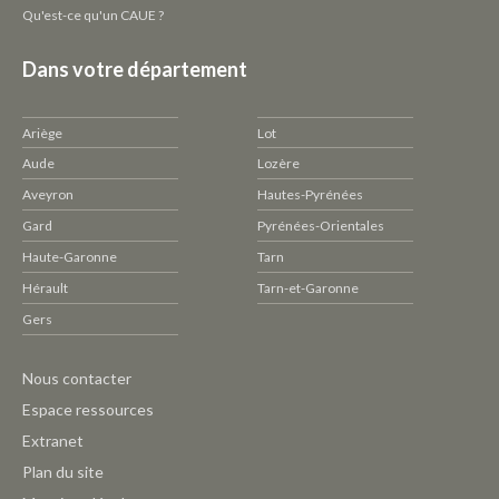
Qu'est-ce qu'un CAUE ?
Dans votre département
Ariège
Lot
Aude
Lozère
Aveyron
Hautes-Pyrénées
Gard
Pyrénées-Orientales
Haute-Garonne
Tarn
Hérault
Tarn-et-Garonne
Gers
Pied
Nous contacter
de
Espace ressources
page
Extranet
CAUE
Plan du site
-