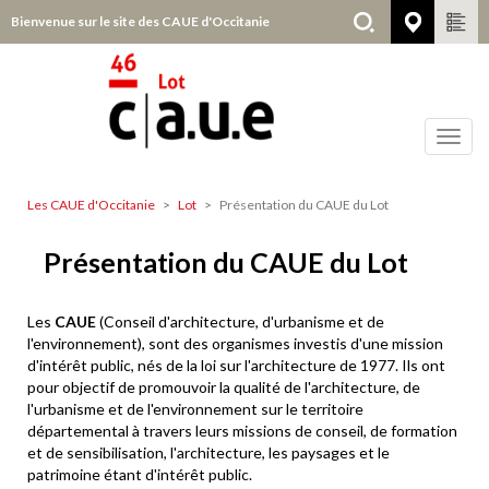
Aller
Bienvenue sur le site des CAUE d'Occitanie
Lot
au
contenu
principal
Toggl
navig
Les CAUE d'Occitanie
Lot
Présentation du CAUE du Lot
Lot
Présentation du CAUE du Lot
Les
CAUE
(Conseil d'architecture, d'urbanisme et de
l'environnement), sont des organismes investis d'une mission
d'intérêt public, nés de la loi sur l'architecture de 1977. Ils ont
pour objectif de promouvoir la qualité de l'architecture, de
l'urbanisme et de l'environnement sur le territoire
départemental à travers leurs missions de conseil, de formation
et de sensibilisation, l'architecture, les paysages et le
patrimoine étant d'intérêt public.