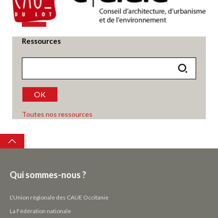
Contenu
Ressources
OK
Enregistrer
Toutes nos ressources
Top
Qui sommes-nous ?
L'Union régionale des CAUE Occitanie
La Fédération nationale