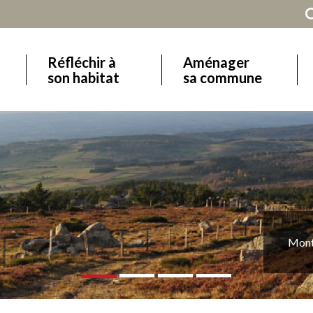
Réfléchir à
Aménager
Main
son habitat
sa commune
navigation
onts et plateaux du Massif central