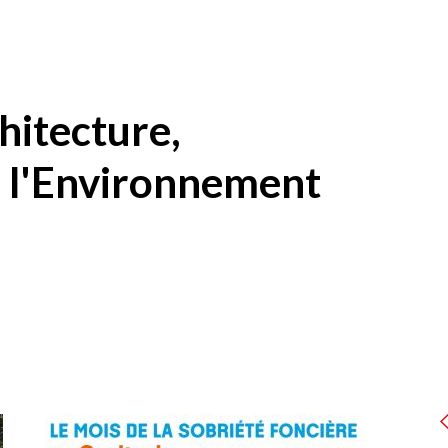
Zon
con
hitecture,
 l'Environnement