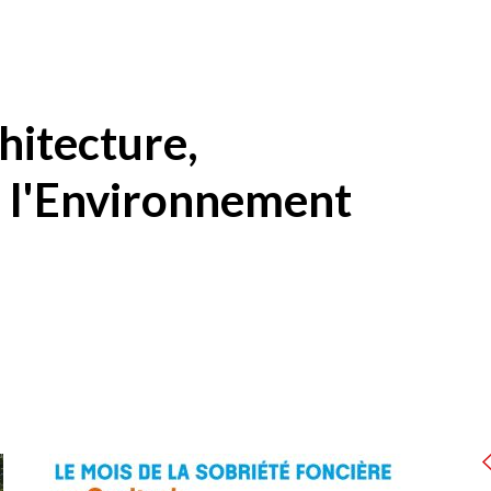
Zon
con
hitecture,
 l'Environnement