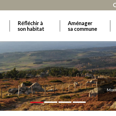
Réfléchir à
Aménager
Main
son habitat
sa commune
navigation
 central