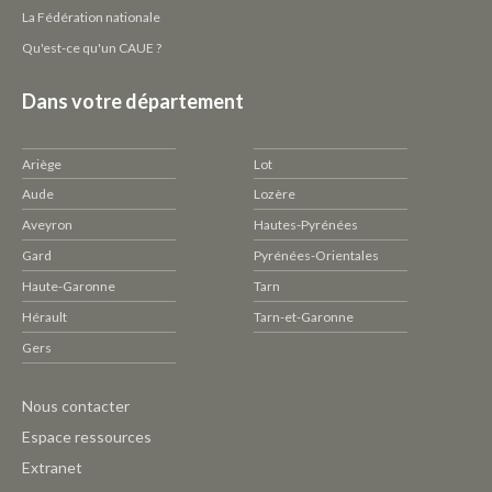
La Fédération nationale
Qu'est-ce qu'un CAUE ?
Dans votre département
Ariège
Lot
Aude
Lozère
Aveyron
Hautes-Pyrénées
Gard
Pyrénées-Orientales
Haute-Garonne
Tarn
Hérault
Tarn-et-Garonne
Gers
Pied
Nous contacter
de
Espace ressources
page
Extranet
CAUE