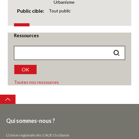
Urbanisme
Public cible
Tout public
Ressources
OK
Toutes nos ressources
Top
Qui sommes-nous ?
L'Union régionale des CAUE Occitanie