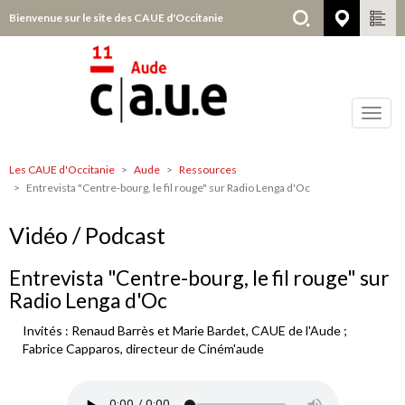
Aller
Bienvenue sur le site des CAUE d'Occitanie
Aude
au
contenu
principal
Toggl
navig
Les CAUE d'Occitanie
Aude
Ressources
Aude
Entrevista "Centre-bourg, le fil rouge" sur Radio Lenga d'Oc
Vidéo / Podcast
Entrevista "Centre-bourg, le fil rouge" sur
Radio Lenga d'Oc
Invités : Renaud Barrès et Marie Bardet, CAUE de l'Aude ;
Fabrice Capparos, directeur de Ciném'aude