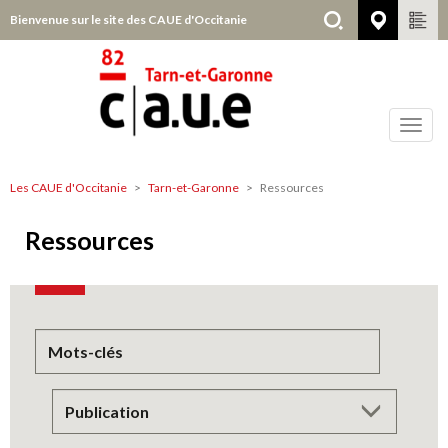
Aller
Bienvenue sur le site des CAUE d'Occitanie
Tarn-e
au
contenu
principal
Toggl
navig
Les CAUE d'Occitanie
Tarn-et-Garonne
Ressources
Tarn-
et-
Ressources
Garonne