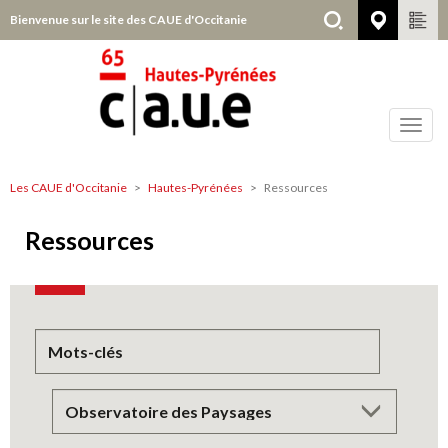
Aller
Bienvenue sur le site des CAUE d'Occitanie
Hautes
au
contenu
principal
Toggl
navig
Les CAUE d'Occitanie
Hautes-Pyrénées
Ressources
Hautes-
Pyrénées
Ressources