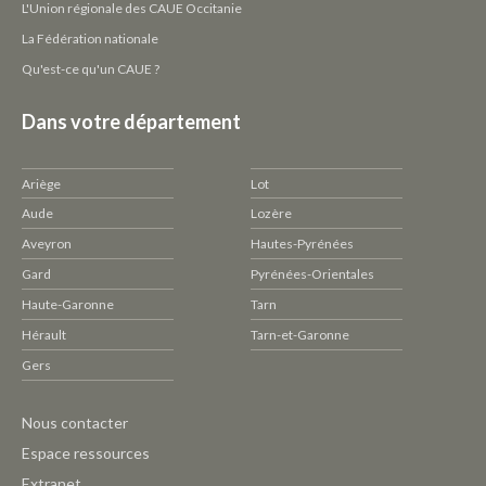
L'Union régionale des CAUE Occitanie
La Fédération nationale
Qu'est-ce qu'un CAUE ?
Dans votre département
Ariège
Lot
Aude
Lozère
Aveyron
Hautes-Pyrénées
Gard
Pyrénées-Orientales
Haute-Garonne
Tarn
Hérault
Tarn-et-Garonne
Gers
Pied
Nous contacter
de
Espace ressources
page
Extranet