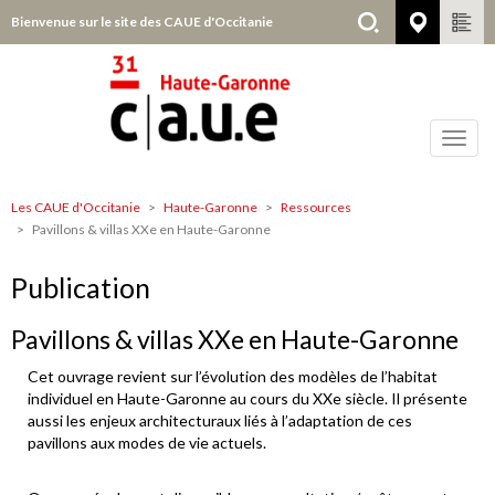
Aller
Bienvenue sur le site des CAUE d'Occitanie
Haute-
au
contenu
principal
Toggl
navig
Les CAUE d'Occitanie
Haute-Garonne
Ressources
Haute-
Pavillons & villas XXe en Haute-Garonne
Garonne
Publication
Pavillons & villas XXe en Haute-Garonne
Cet ouvrage revient sur l’évolution des modèles de l’habitat
individuel en Haute-Garonne au cours du XXe siècle. Il présente
aussi les enjeux architecturaux liés à l’adaptation de ces
pavillons aux modes de vie actuels.