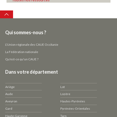
Top
Qui sommes-nous ?
L'Union régionale des CAUE Occitanie
La Fédération nationale
Qu'est-ce qu'un CAUE ?
Dans votre département
Ariège
Lot
Aude
Lozère
Aveyron
Hautes-Pyrénées
Gard
Pyrénées-Orientales
Haute-Garonne
Tarn