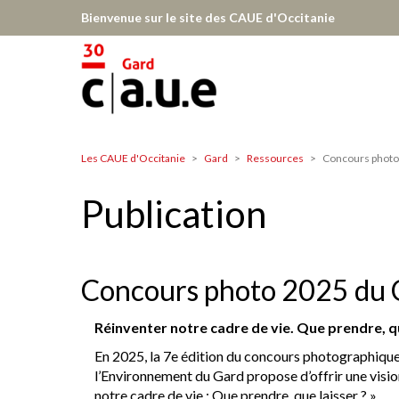
Aller
Bienvenue sur le site des CAUE d'Occitanie
au
contenu
principal
Les CAUE d'Occitanie
Gard
Ressources
Concours photo
Gard
Publication
Concours photo 2025 du
Réinventer notre cadre de vie. Que prendre, qu
En 2025, la 7e édition du concours photographique
l’Environnement du Gard propose d’offrir une visi
notre cadre de vie : Que prendre, que laisser ? ».