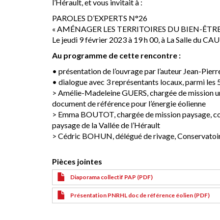
l’Hérault, et vous invitait à :
PAROLES D’EXPERTS N°26
« AMÉNAGER LES TERRITOIRES DU BIEN-ÊTRE
Le jeudi 9 février 2023 à 19 h 00, à La Salle du CAU
Au programme de cette rencontre :
• présentation de l’ouvrage par l’auteur Jean-Pi
• dialogue avec 3 représentants locaux, parmi les 
> Amélie-Madeleine GUERS, chargée de mission ur
document de référence pour l’énergie éolienne
> Emma BOUTOT, chargée de mission paysage, com
paysage de la Vallée de l’Hérault
> Cédric BOHUN, délégué de rivage, Conservatoire
Pièces jointes
Diaporama collectif PAP (PDF)
Présentation PNRHL doc de référence éolien (PDF)