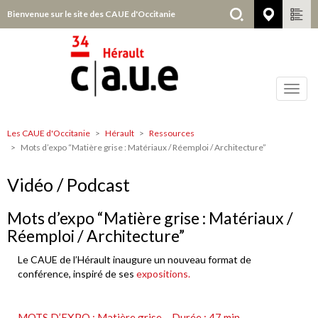
Aller
Bienvenue sur le site des CAUE d'Occitanie
Hérault
au
contenu
principal
Toggl
navig
Les CAUE d'Occitanie
Hérault
Ressources
Hérault
Mots d’expo “Matière grise : Matériaux / Réemploi / Architecture”
Vidéo / Podcast
Mots d’expo “Matière grise : Matériaux /
Réemploi / Architecture”
Le CAUE de l’Hérault inaugure un nouveau format de
conférence, inspiré de ses
expositions.
MOTS D’EXPO : Matière grise – Durée : 47 min.