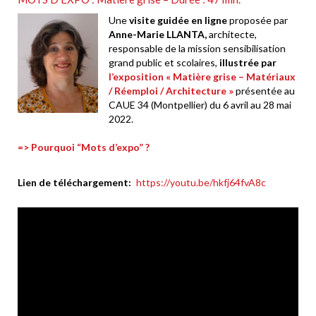
Une
visite guidée en ligne
proposée par
Anne-Marie LLANTA,
architecte,
responsable de la mission sensibilisation
grand public et scolaires,
illustrée par
l’exposition « Matière grise – Matériaux
/ Réemploi / Architecture »
présentée au
CAUE 34 (Montpellier) du 6 avril au 28 mai
2022.
=> Pourquoi “Mots d’expo” ?
Lien de téléchargement
https://youtu.be/hkfj64fvA8c