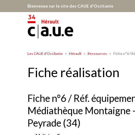
Aller
Bienvenue sur le site des CAUE d'Occitanie
au
contenu
principal
Les CAUE d'Occitanie
Hérault
Ressources
Fiche n°6 / R
Hérault
Fiche réalisation
Fiche n°6 / Réf. équipemen
Médiathèque Montaigne –
Peyrade (34)