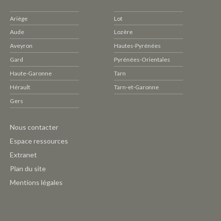
Ariège
Lot
Aude
Lozère
Aveyron
Hautes-Pyrénées
Gard
Pyrénées-Orientales
Haute-Garonne
Tarn
Hérault
Tarn-et-Garonne
Gers
Pied
Nous contacter
de
Espace ressources
page
Extranet
CAUE
Plan du site
-
Mentions légales
Outils