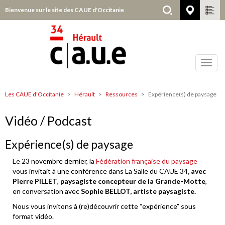
Aller
Bienvenue sur le site des CAUE d'Occitanie
Hérault
au
contenu
principal
Toggl
navig
Les CAUE d'Occitanie
Hérault
Ressources
Expérience(s) de paysage
Hérault
Vidéo / Podcast
Expérience(s) de paysage
Le 23 novembre dernier, la
Fédération française du paysage
vous invitait à une conférence dans La Salle du CAUE 34
, avec
Pierre PILLET
,
paysagiste concepteur de la Grande-Motte
,
en conversation avec
Sophie BELLOT, artiste paysagiste.
Nous vous invitons à (re)découvrir cette “expérience” sous
format vidéo.