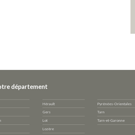
otre département
Hérault
Pyrénées-Orientales
Gers
Tarn
n
Lot
Tarn-et-Garonne
Lozère