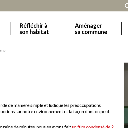
Réfléchir à
Aménager
Main
son habitat
sa commune
navigation
eux
rde de manière simple et ludique les préoccupations
ctions sur notre environnement et la façon dont on peut
inzaine de minutes, nous en avons fait
un film condensé de 2