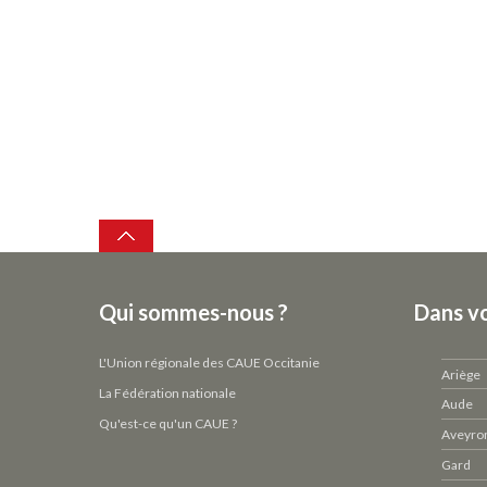
Top
Qui sommes-nous ?
Dans v
L'Union régionale des CAUE Occitanie
Ariège
La Fédération nationale
Aude
Qu'est-ce qu'un CAUE ?
Aveyro
Gard