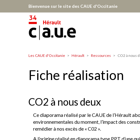
Aller
Bienvenue sur le site des CAUE d'Occitanie
au
contenu
principal
Les CAUE d'Occitanie
Hérault
Ressources
CO2 à nous d
Hérault
Fiche réalisation
CO2 à nous deux
Ce diaporama réalisé par le CAUE de l’Hérault abo
environnementales du moment, l’impact des constru
remédier à nos excès de « C02 ».
A l’origine réalisé en diaporama type PPT d’une qu