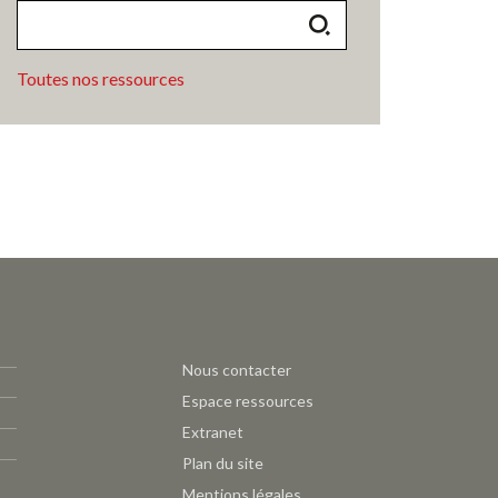
Toutes nos ressources
Pied
Nous contacter
de
Espace ressources
page
Extranet
CAUE
Plan du site
-
Mentions légales