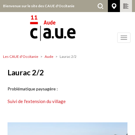
Aller
Bienvenue sur le site des CAUE d'Occitanie
Aude
au
contenu
principal
Toggl
navig
Les CAUE d'Occitanie
Aude
Laurac 2/2
Aude
Laurac 2/2
Problématique paysagère :
Suivi de l'extension du village