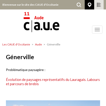
Aller
Bienvenue sur le site des CAUE d'Occitanie
Aude
au
contenu
principal
Toggl
navig
Les CAUE d'Occitanie
Aude
Génerville
Aude
Génerville
Problématique paysagère :
Évolution de paysages représentatifs du Lauragais. Labours
et parcours de brebis