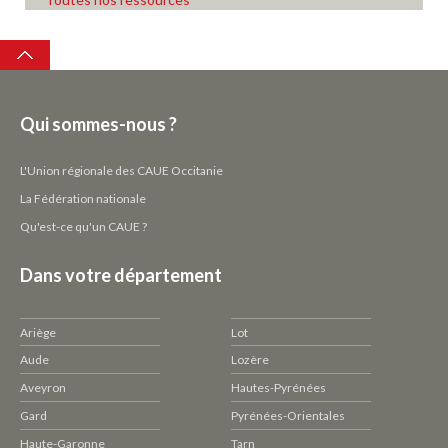
Top
Qui sommes-nous ?
L'Union régionale des CAUE Occitanie
La Fédération nationale
Qu'est-ce qu'un CAUE ?
Dans votre département
Ariège
Lot
Aude
Lozère
Aveyron
Hautes-Pyrénées
Gard
Pyrénées-Orientales
Haute-Garonne
Tarn