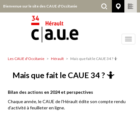
Aller
Bienvenue sur le site des CAUE d'Occitanie
Hérault
au
contenu
principal
Toggl
navig
Les CAUE d'Occitanie
Hérault
Mais que fait le CAUE 34 ? 🤷
Hérault
Mais que fait le CAUE 34 ? 🤷
Bilan des actions en 2024 et perspectives
Chaque année, le CAUE de l’Hérault édite son compte rendu
d’activité à feuilleter en ligne.