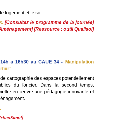
le logement et le sol.
s. 
[
Consultez le programme de la journée
] 
e Aménagement
] [
Ressource : outil Qualisol
] 
de 14h à 16h30 au CAUE 34 -
Manipulation 
tier”
 de cartographie des espaces potentiellement 
ublics du foncier. Dans la second temps, 
 mettre en œuvre une pédagogie innovante et 
aménagement.
. 
UrbanSimul]