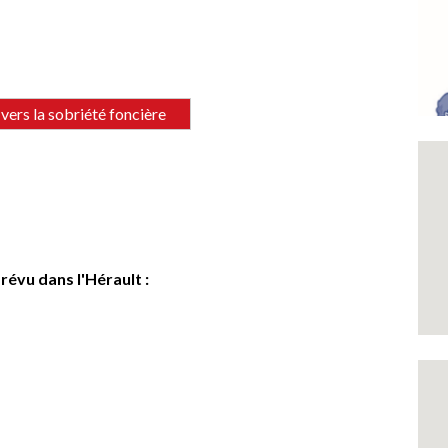
vers la sobriété foncière
révu dans l'Hérault :