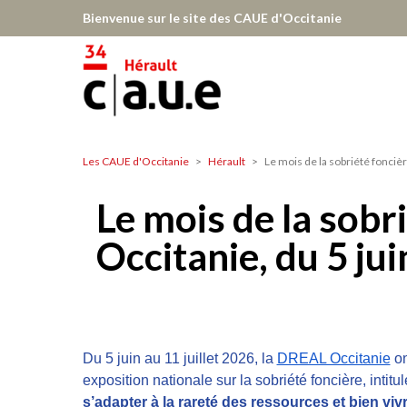
Aller
Bienvenue sur le site des CAUE d'Occitanie
au
contenu
principal
Les CAUE d'Occitanie
Hérault
Le mois de la sobriété foncière
Hérault
Le mois de la sobr
Occitanie, du 5 jui
Du 5 juin au 11 juillet 2026, la
DREAL Occitanie
 o
exposition nationale sur la sobriété foncière, intitul
s’adapter à la rareté des ressources et bien vivr