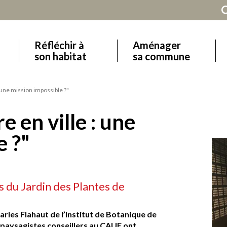
Réfléchir à
Aménager
Main
son habitat
sa commune
navigation
 une mission impossible ?"
 en ville : une
e ?"
 du Jardin des Plantes de
arles Flahaut de l’Institut de Botanique de
, paysagistes conseillers au CAUE ont