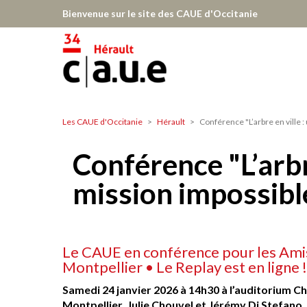
Aller
Bienvenue sur le site des CAUE d'Occitanie
au
contenu
principal
Les CAUE d'Occitanie
Hérault
Conférence "L’arbre en ville :
Hérault
Conférence "L’arbre
mission impossibl
Le CAUE en conférence pour les Amis
Montpellier • Le Replay est en ligne !
Samedi 24 janvier 2026 à 14h30 à l’auditorium Ch
Montpellier, Julie Chouvel et Jérémy Di Stefano