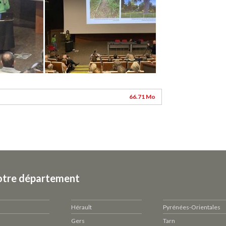
66.71 Mo
otre département
Hérault
Pyrénées-Orientales
Gers
Tarn