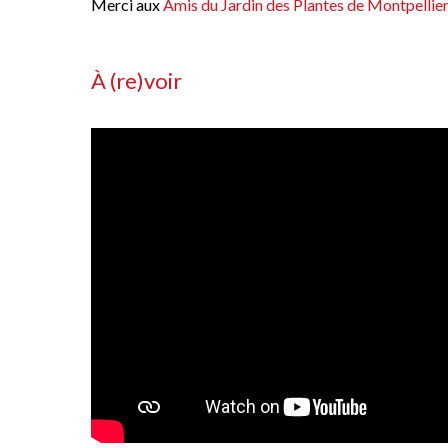
Merci aux
Amis du Jardin des Plantes de Montpellie
À (re)voir