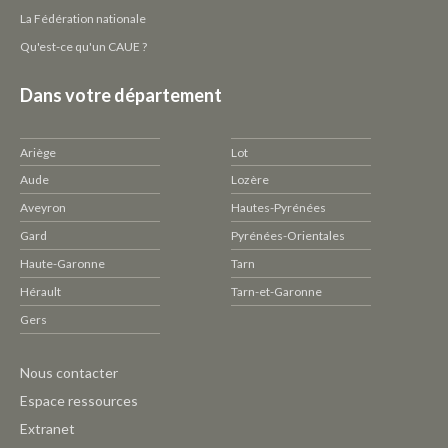
La Fédération nationale
Qu'est-ce qu'un CAUE ?
Dans votre département
Ariège
Lot
Aude
Lozère
Aveyron
Hautes-Pyrénées
Gard
Pyrénées-Orientales
Haute-Garonne
Tarn
Hérault
Tarn-et-Garonne
Gers
Pied
Nous contacter
de
Espace ressources
page
Extranet
CAUE