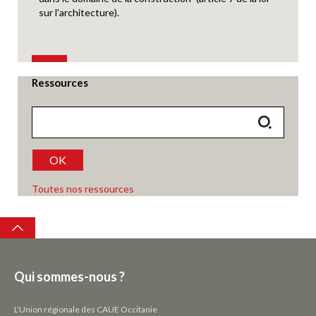
sur l'architecture).
Ressources
OK
Toutes nos ressources
Top
Qui sommes-nous ?
L'Union régionale des CAUE Occitanie