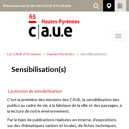
Aller
Bienvenue sur le site des CAUE d'Occitanie
Hautes
au
contenu
principal
Toggl
navig
Les CAUE d'Occitanie
Hautes-Pyrénées
Sensibilisation(s)
Hautes-
Pyrénées
Sensibilisation(s)
La mission de sensibilisation
C'est la première des missions des CAUE, la sensibilisation des
publics au cadre de vie, à la fabrique de la ville et des paysages, à
la lecture de notre environnement.
Par le biais de publications réalisées en interne, d'expositions
sur des thématiques variées et locales, de fiches techniques,