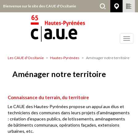
Aller
Bienvenue sur le site des CAUE d'Occitanie
Hautes
au
contenu
principal
Toggl
navig
Les CAUE d'Occitanie
Hautes-Pyrénées
Aménager notre territoire
Hautes-
Pyrénées
Aménager notre territoire
Connaissance du terrain, du territoire
Le CAUE des Hautes-Pyrénées propose un appui aux élus et
techniciens des communes dans leurs projets d'aménagements
: création d'espaces publics, de lotissements, aménagements
de bâtiments communaux, opérations façades, extensions
urbaines, etc.