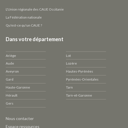
L'Union régionale des CAUE Occitanie
La Fédération nationale
Qu'est-ce qu'un CAUE ?
Dans votre département
Ariège
Lot
Aude
Lozère
Aveyron
Hautes-Pyrénées
Gard
Pyrénées-Orientales
Haute-Garonne
Tarn
Hérault
Tarn-et-Garonne
Gers
Pied
Nous contacter
de
Espace ressources