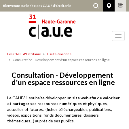
Aller
Bienvenue sur le site des CAUE d'Occitanie
Haute-
au
contenu
principal
Toggl
navig
Les CAUE d'Occitanie
Haute-Garonne
Haute-
Consultation - Développement d'un espace ressources en ligne
Garonne
Consultation - Développement
d'un espace ressources en ligne
Le CAUE31 souhaite développer un s
ite web afin de valoriser
et partager ses ressources numériques et physiques
,
actuelles et futures, (fiches téléchargeables, publications,
vidéos, expositions, fonds documentaires, dossiers
thématiques…) auprès de ses publics.