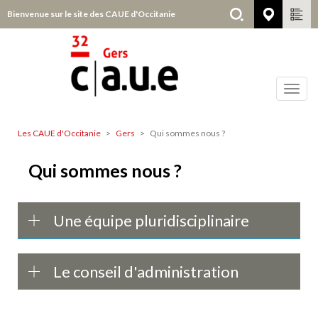
Aller
Bienvenue sur le site des CAUE d'Occitanie
Gers
au
contenu
principal
Toggl
navig
Les CAUE d'Occitanie
Gers
Qui sommes nous ?
Gers
Qui sommes nous ?
Une équipe pluridisciplinaire
Le conseil d'administration