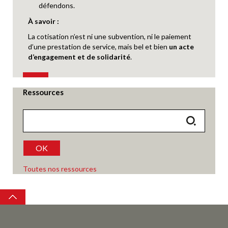
défendons.
À savoir :
La cotisation n’est ni une subvention, ni le paiement
d’une prestation de service, mais bel et bien
un acte
d’engagement et de solidarité
.
Ressources
OK
Toutes nos ressources
Top