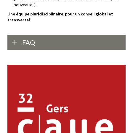
nouveaux...).
Une équipe pluridisciplinaire, pour un conseil global et
transversal.
FAQ