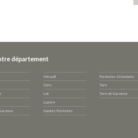
otre département
Hérault
Pyrénées-Orientales
Gers
Tarn
n
Lot
Tarn-et-Garonne
Lozère
Garonne
Hautes-Pyrénées