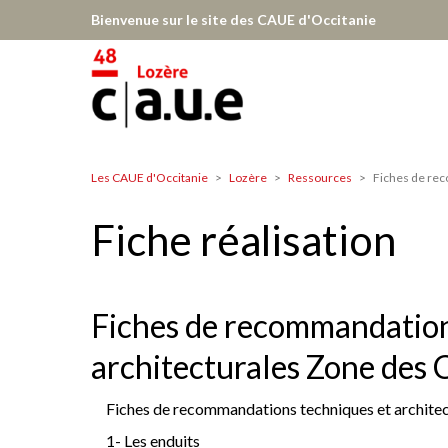
Aller
Bienvenue sur le site des CAUE d'Occitanie
au
contenu
principal
Les CAUE d'Occitanie
Lozère
Ressources
Fiches de rec
Lozère
Fiche réalisation
Fiches de recommandation
architecturales Zone de
Fiches de recommandations techniques et archite
1- Les enduits