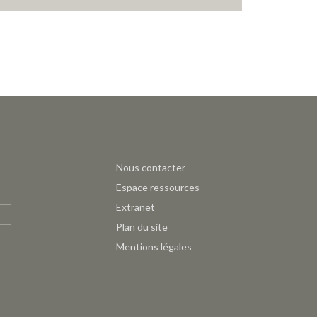
Pied
Nous contacter
de
Espace ressources
page
Extranet
CAUE
Plan du site
-
Mentions légales
Outils