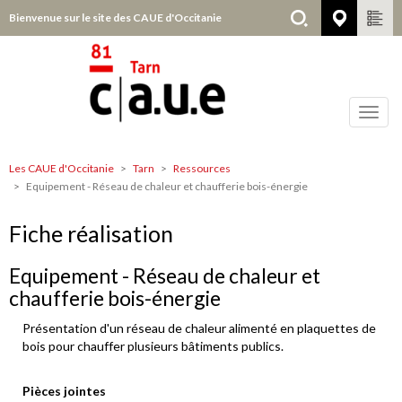
Aller
Bienvenue sur le site des CAUE d'Occitanie
Tarn
au
contenu
principal
Toggl
navig
Les CAUE d'Occitanie
Tarn
Ressources
Tarn
Equipement - Réseau de chaleur et chaufferie bois-énergie
Fiche réalisation
Equipement - Réseau de chaleur et
chaufferie bois-énergie
Présentation d'un réseau de chaleur alimenté en plaquettes de
bois pour chauffer plusieurs bâtiments publics.
Pièces jointes