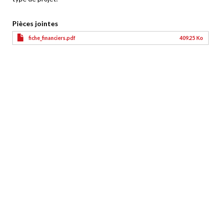
Pièces jointes
fiche_financiers.pdf
409.25 Ko