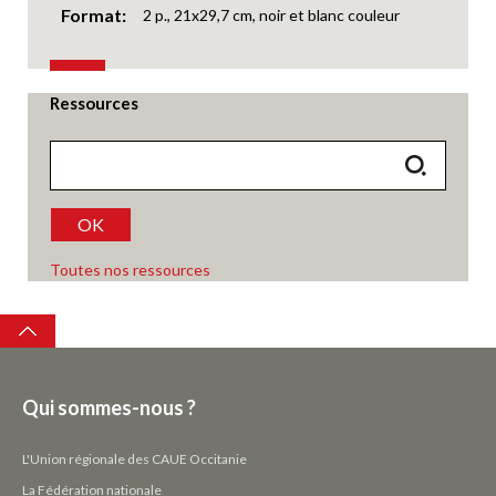
Format
2 p., 21x29,7 cm, noir et blanc couleur
Ressources
OK
Toutes nos ressources
Top
Qui sommes-nous ?
L'Union régionale des CAUE Occitanie
La Fédération nationale