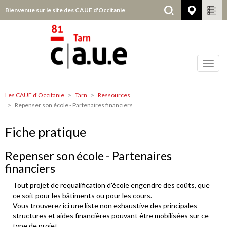
Aller
Bienvenue sur le site des CAUE d'Occitanie
Tarn
au
contenu
principal
Toggl
navig
Les CAUE d'Occitanie
Tarn
Ressources
Tarn
Repenser son école - Partenaires financiers
Fiche pratique
Repenser son école - Partenaires
financiers
Tout projet de requalification d'école engendre des coûts, que
ce soit pour les bâtiments ou pour les cours.
Vous trouverez ici une liste non exhaustive des principales
structures et aides financières pouvant être mobilisées sur ce
type de projet.