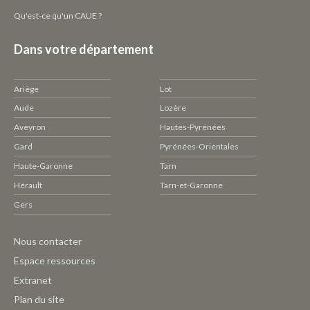
Qu'est-ce qu'un CAUE ?
Dans votre département
Ariège
Lot
Aude
Lozère
Aveyron
Hautes-Pyrénées
Gard
Pyrénées-Orientales
Haute-Garonne
Tarn
Hérault
Tarn-et-Garonne
Gers
Pied
Nous contacter
de
Espace ressources
page
Extranet
CAUE
Plan du site
-