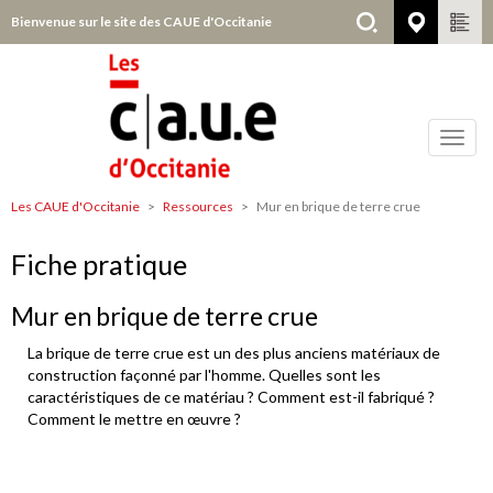
Aller
Bienvenue sur le site des CAUE d'Occitanie
Choisir
au
contenu
principal
Toggl
navig
Les CAUE d'Occitanie
Ressources
Mur en brique de terre crue
Tous
départements
Fiche pratique
Mur en brique de terre crue
La brique de terre crue est un des plus anciens matériaux de
construction façonné par l'homme. Quelles sont les
caractéristiques de ce matériau ? Comment est-il fabriqué ?
Comment le mettre en œuvre ?