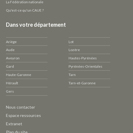
La Fédération nationale
Qu'est-ce qu'un CAUE ?
Dans votre département
Ariège
Lot
Aude
Lozère
Aveyron
Hautes-Pyrénées
Gard
Pyrénées-Orientales
Haute-Garonne
Tarn
Hérault
Tarn-et-Garonne
Gers
Pied
Nous contacter
de
Espace ressources
page
Extranet
CAUE
Plan du site