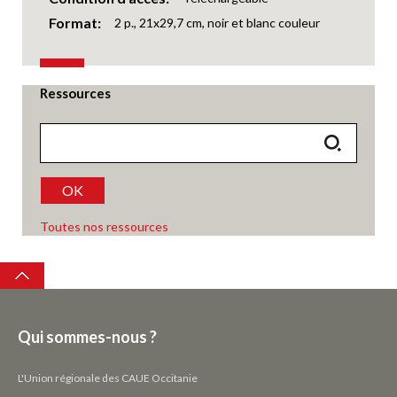
Format
2 p., 21x29,7 cm, noir et blanc couleur
Ressources
OK
Toutes nos ressources
Top
Qui sommes-nous ?
L'Union régionale des CAUE Occitanie