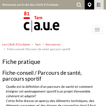
Aller
Bienvenue sur le site des CAUE d'Occitanie
Tarn
au
contenu
principal
Toggl
navig
Les CAUE d'Occitanie
Tarn
Ressources
Tarn
Fiche-conseil / Parcours de santé, parcours sportif
Fiche pratique
Fiche-conseil / Parcours de santé,
parcours sportif
Quelle est la définition d'un parcours de santé et comment
intégrer cet aménagement sportif à un projet d'ensemble
cohérent et adapté?
Cette fiche dresse un aperçu des éléments techniques, des
éléments paysagers et des étapes de conception dont il faut