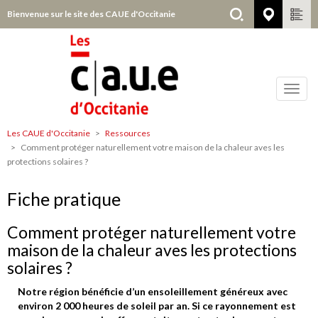
Aller
Bienvenue sur le site des CAUE d'Occitanie
Choisir
au
contenu
principal
Toggl
navig
Les CAUE d'Occitanie
Ressources
Tous
Comment protéger naturellement votre maison de la chaleur aves les
départements
protections solaires ?
Fiche pratique
Comment protéger naturellement votre
maison de la chaleur aves les protections
solaires ?
Notre région bénéficie d’un ensoleillement généreux avec
environ 2 000 heures de soleil par an. Si ce rayonnement est