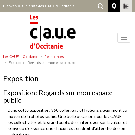
Aller
Bienvenue sur le site des CAUE d'Occitanie
Choisir
au
contenu
principal
Toggl
navig
Les CAUE d'Occitanie
Ressources
Tous
Exposition : Regards sur mon espace public
départements
Exposition
Exposition : Regards sur mon espace
public
Dans cette exposition, 350 collégiens et lycéens s'expriment au
moyen de la photographie. Une belle occasion pour les CAUE,
les collectivités et le grand public de s'interroger sur la valeur et
le niveau d'exigence que chacun est en droit d'attendre de son
cadre de vie.