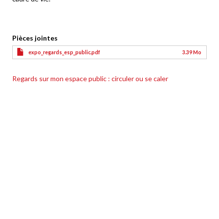
Pièces jointes
expo_regards_esp_public.pdf
3.39 Mo
Regards sur mon espace public : circuler ou se caler