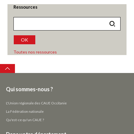
Ressources
OK
Toutes nos ressources
Top
Qui sommes-nous ?
L'Union régionale des CAUE Occitanie
La Fédération nationale
Qu'est-ce qu'un CAUE ?