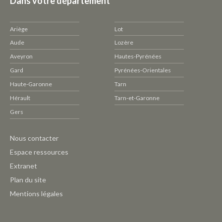
Dans votre département
Ariège
Lot
Aude
Lozère
Aveyron
Hautes-Pyrénées
Gard
Pyrénées-Orientales
Haute-Garonne
Tarn
Hérault
Tarn-et-Garonne
Gers
Pied
Nous contacter
de
Espace ressources
page
Extranet
CAUE
Plan du site
-
Mentions légales
Outils