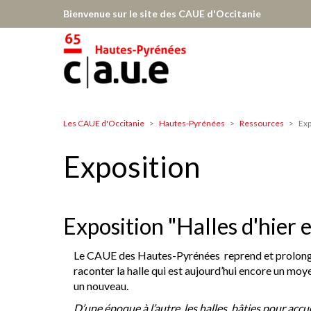
Aller
Bienvenue sur le site des CAUE d'Occitanie
au
contenu
principal
Les CAUE d'Occitanie
Hautes-Pyrénées
Ressources
Exp
Hautes-
Pyrénées
Exposition
Exposition "Halles d'hier e
Le CAUE des Hautes-Pyrénées reprend et prolonge l
raconter la halle qui est aujourd’hui encore un moye
un nouveau.
D’une époque à l’autre, les halles, bâties pour accu