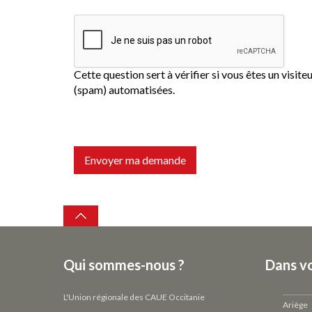
Cette question sert à vérifier si vous êtes un visit
(spam) automatisées.
Envoyer ma demande
Top
Qui sommes-nous ?
Dans v
L'Union régionale des CAUE Occitanie
Ariège