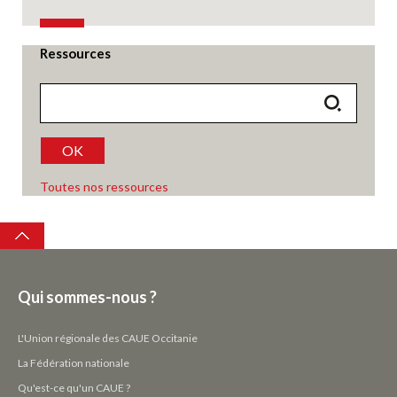
Ressources
OK
Toutes nos ressources
Top
Qui sommes-nous ?
L'Union régionale des CAUE Occitanie
La Fédération nationale
Qu'est-ce qu'un CAUE ?