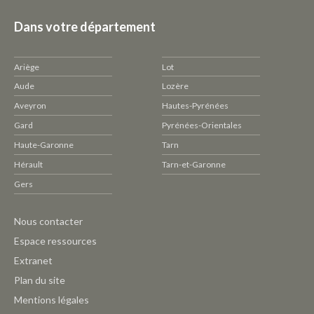
Dans votre département
Ariège
Lot
Aude
Lozère
Aveyron
Hautes-Pyrénées
Gard
Pyrénées-Orientales
Haute-Garonne
Tarn
Hérault
Tarn-et-Garonne
Gers
Pied
Nous contacter
de
Espace ressources
page
Extranet
CAUE
Plan du site
-
Mentions légales
Outils