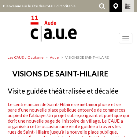
Aller
Bienvenue sur le site des CAUE d'Occitanie
Aude
au
contenu
principal
Toggl
navig
Les CAUE d'Occitanie
Aude
VISIONS DE SAINT-HILAIRE
Aude
VISIONS DE SAINT-HILAIRE
Visite guidée théâtralisée et décalée
Le centre ancien de Saint-Hilaire se métamorphose et se
pare d’une nouvelle place publique entourée de commerces
au pied de l’abbaye. Un projet sobre,exigeant et poétique qui
écrit une nouvelle page de l’histoire du village. Le CAUE a
organisé à cette occasion une visite guidée à travers les
rues de Saint-Hilaire jusqu’à la nouvelle place publique,