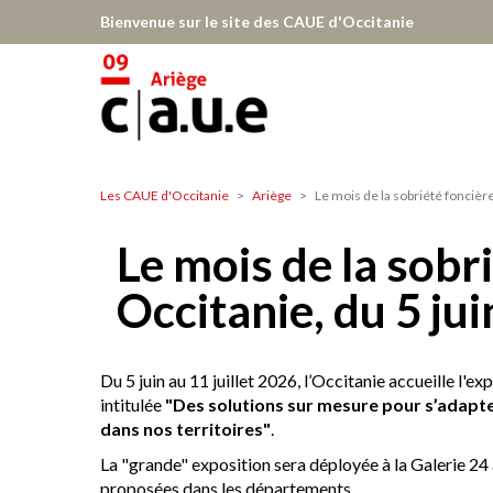
Aller
Bienvenue sur le site des CAUE d'Occitanie
au
contenu
principal
Les CAUE d'Occitanie
Ariège
Le mois de la sobriété foncière 
Ariège
Le mois de la sobr
Occitanie, du 5 jui
Du 5 juin au 11 juillet 2026, l’Occitanie accueille l'ex
intitulée
"Des solutions sur mesure pour s’adapter
dans nos territoires"
.
La "grande" exposition sera déployée à la Galerie 24 
proposées dans les départements.