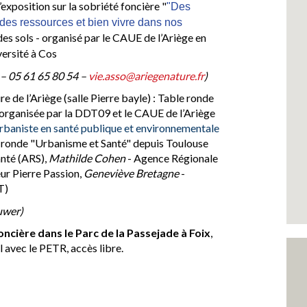
exposition sur la sobriété foncière "
"Des 
 des ressources et bien vivre dans nos 
n des sols - organisé par le CAUE de l’Ariège en
versité à Cos
– 05 61 65 80 54 –
vie.asso@ariegenature.fr
)
ure de l’Ariège (salle Pierre bayle) : Table ronde
organisée par la DDT09 et le CAUE de l’Ariège
rbaniste en santé publique et environnementale
ble ronde "Urbanisme et Santé" depuis Toulouse
nté (ARS),
Mathilde Cohen
- Agence Régionale
r Pierre Passion,
Geneviève Bretagne
-
T)
uwer)
oncière dans le Parc de la Passejade à Foix
,
l avec le PETR, accès libre.