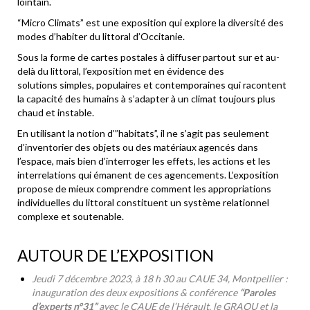
lointain.
“Micro Climats” est une exposition qui explore la diversité des
modes d’habiter du littoral d’Occitanie.
Sous la forme de cartes postales à diffuser partout sur et au-
delà du littoral, l’exposition met en évidence des
solutions simples, populaires et contemporaines qui racontent
la capacité des humains à s’adapter à un climat toujours plus
chaud et instable.
En utilisant la notion d’”habitats”, il ne s’agit pas seulement
d’inventorier des objets ou des matériaux agencés dans
l’espace, mais bien d’interroger les effets, les actions et les
interrelations qui émanent de ces agencements. L’exposition
propose de mieux comprendre comment les appropriations
individuelles du littoral constituent un système relationnel
complexe et soutenable.
AUTOUR DE L’EXPOSITION
Jeudi 7 décembre 2023, à 18 h 30 au CAUE 34, Montpellier :
inauguration des deux expositions & conférence
“Paroles
d’experts n°31”
avec le CAUE de l’Hérault, le GRAOU et la