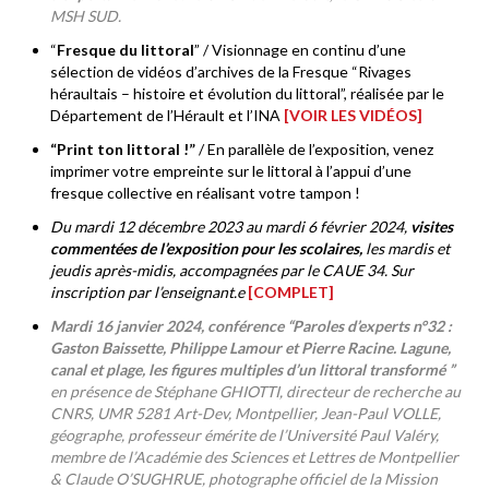
MSH SUD.
“
Fresque du littoral
” / Visionnage en continu d’une
sélection de vidéos d’archives de la Fresque “Rivages
héraultais – histoire et évolution du littoral”, réalisée par le
Département de l’Hérault et l’INA
[VOIR LES VIDÉOS]
“Print ton littoral !”
/ En parallèle de l’exposition, venez
imprimer votre empreinte sur le littoral à l’appui d’une
fresque collective en réalisant votre tampon !
Du mardi 12 décembre 2023 au mardi 6 février 2024,
visites
commentées de l’exposition pour les scolaires,
les mardis et
jeudis après-midis, accompagnées par le CAUE 34. Sur
inscription par l’enseignant.e
[COMPLET]
Mardi 16 janvier 2024, conférence
“Paroles d’experts n°32 :
Gaston Baissette, Philippe Lamour et Pierre Racine. Lagune,
canal et plage, les figures multiples d’un littoral transformé ”
en présence de Stéphane GHIOTTI, directeur de recherche au
CNRS, UMR 5281 Art-Dev, Montpellier, Jean-Paul VOLLE,
géographe, professeur émérite de l’Université Paul Valéry,
membre de l’Académie des Sciences et Lettres de Montpellier
& Claude O’SUGHRUE, photographe officiel de la Mission