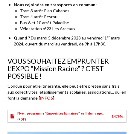
Nous rejoindre en transports en commun :
Tram 3 arrêt Plan Cabanes
Tram 4 arrêt Peyrou
Bus 6 et 10 arrêt Paladilhe
Vélostation n°23 Les Arceaux
er
Quand ?
Du mardi 5 décembre 2023 au vendredi 1
mars
2024, ouvert du mardi au vendredi, de 9h à 17h30.
VOUS SOUHAITEZ EMPRUNTER
L’EXPO “Mission Racine” ? C’EST
POSSIBLE !
Conçue pour être itinérante, elle peut être prêtée sans frais
aux collectivités, établissements scolaires, associations… qui en
font la demande
[
INFOS
]
Flyer : programme "Empreintes humaines" au fil du rivage...
1.47 Mo
(PDF)