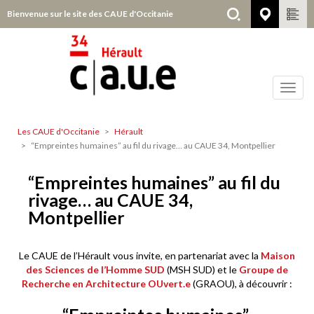
Aller
Bienvenue sur le site des CAUE d'Occitanie
Hérault
au
contenu
principal
Toggl
navig
Les CAUE d'Occitanie
Hérault
Hérault
“Empreintes humaines” au fil du rivage… au CAUE 34, Montpellier
“Empreintes humaines” au fil du
rivage… au CAUE 34,
Montpellier
Le CAUE de l’Hérault vous invite, en partenariat avec la
Maison
des Sciences de l’Homme SUD
(MSH SUD) et le
Groupe de
Recherche en Architecture OUvert.e
(GRAOU), à découvrir :