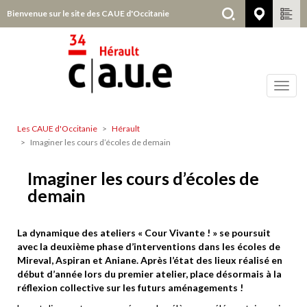
Aller
Bienvenue sur le site des CAUE d'Occitanie
Hérault
au
contenu
principal
Toggl
navig
Les CAUE d'Occitanie
Hérault
Hérault
Imaginer les cours d’écoles de demain
Imaginer les cours d’écoles de
demain
La dynamique des ateliers « Cour Vivante ! » se poursuit
avec la deuxième phase d’interventions dans les écoles de
Mireval, Aspiran et Aniane. Après l’état des lieux réalisé en
début d’année lors du premier atelier, place désormais à la
réflexion collective sur les futurs aménagements !