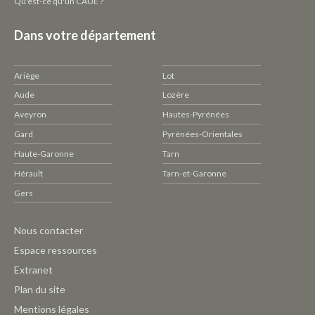
Qu'est-ce qu'un CAUE ?
Dans votre département
Ariège
Lot
Aude
Lozère
Aveyron
Hautes-Pyrénées
Gard
Pyrénées-Orientales
Haute-Garonne
Tarn
Hérault
Tarn-et-Garonne
Gers
Pied
Nous contacter
de
Espace ressources
page
Extranet
CAUE
Plan du site
-
Mentions légales