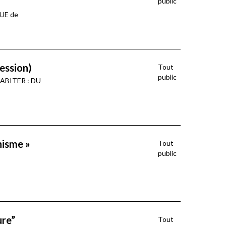
public
AUE de
session)
Tout
public
 HABITER : DU
nisme »
Tout
public
ure”
Tout