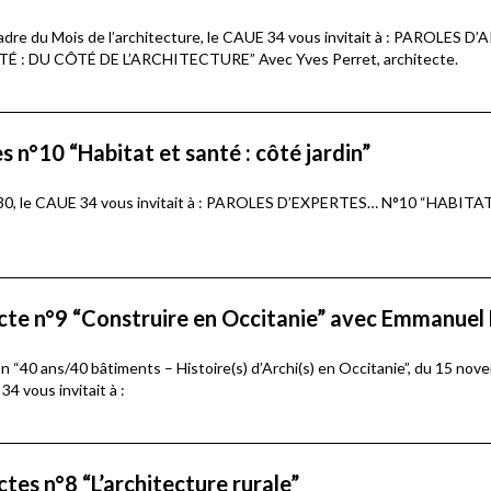
 cadre du Mois de l’architecture, le CAUE 34 vous invitait à : PAROLES
É : DU CÔTÉ DE L’ARCHITECTURE” Avec Yves Perret, architecte.
s n°10 “Habitat et santé : côté jardin”
8 h 30, le CAUE 34 vous invitait à : PAROLES D’EXPERTES… N°10 “HABIT
ecte n°9 “Construire en Occitanie” avec Emmanue
ion “40 ans/40 bâtiments – Histoire(s) d’Archi(s) en Occitanie”, du 15 no
4 vous invitait à :
ctes n°8 “L’architecture rurale”