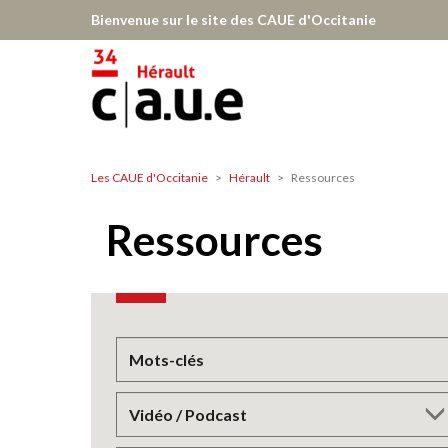
Aller
Bienvenue sur le site des CAUE d'Occitanie
au
contenu
principal
Les CAUE d'Occitanie
Hérault
Ressources
Hérault
Ressources