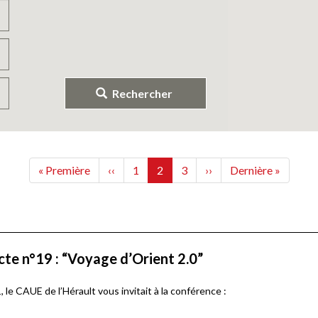
Rechercher
Première
Page
Page
Page
Page
Page
Dernière
« Première
‹‹
1
2
3
››
Dernière »
page
précédente
courante
suivante
page
cte n°19 : “Voyage d’Orient 2.0”
le CAUE de l’Hérault vous invitait à la conférence :