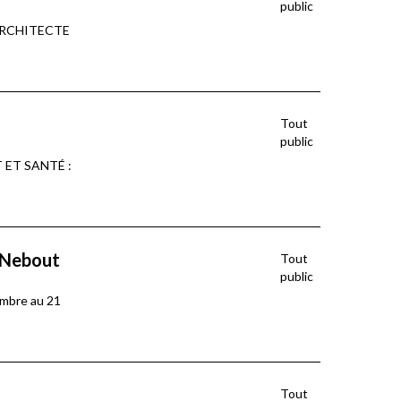
public
 D’ARCHITECTE
Tout
public
AT ET SANTÉ :
l Nebout
Tout
public
vembre au 21
Tout