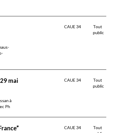
CAUE 34
Tout
public
haus-
o-
 29 mai
CAUE 34
Tout
public
ssan à
vec Ph
 France”
CAUE 34
Tout