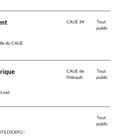
ent
CAUE 34
Tout
public
Salle du CAUE
brique
CAUE de
Tout
l'Hérault
public
it.net
Tout
public
MOTS D’EXPO :